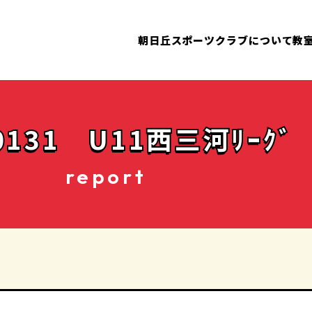
朝日丘スポーツクラブについて
教
0131 U11西三河ﾘｰｸﾞ
report