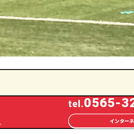
0565-3
tel.
インター
。