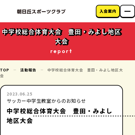
入会案内
朝日丘スポーツク
ラブについて
中学校総合体育大会 豊田・みよし地区
教室のご案内
大会
クラブニュース
アクセス
report
お問い合わせ
TOP
活動報告
中学校総合体育大会 豊田・みよし地区大
会
2023.06.25
サッカー中学生教室からのお知らせ
中学校総合体育大会 豊田・みよし
地区大会