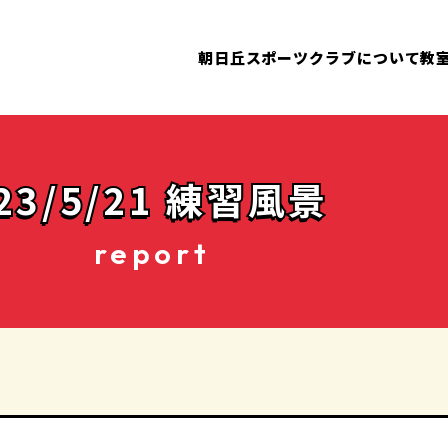
朝日丘スポーツクラブについて
教
'23/5/21 練習風景
report