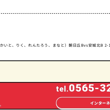
チ
（かいと、りく、れんたろう、まなと）朝日丘Bvs安城北B 2
0565-3
tel.
インター
。