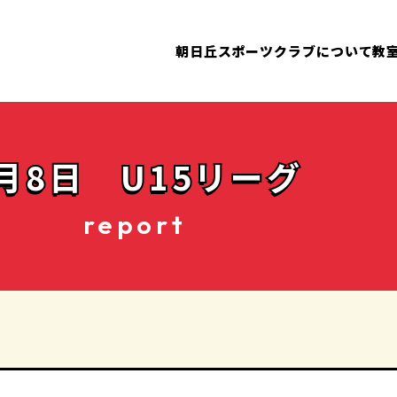
朝日丘スポーツクラブについて
教
月8日 U15リーグ
report