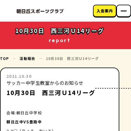
入会案内
朝日丘スポーツク
ラブについて
10月30日 西三河Ｕ14リーグ
教室のご案内
report
クラブニュース
アクセス
お問い合わせ
TOP
活動報告
10月30日 西三河Ｕ14リーグ
2021.10.30
サッカー中学生教室からのお知らせ
10月30日 西三河Ｕ14リーグ
会場:朝日丘中学校
朝日丘中VS豊南中
2-0◯（りょう、かいと）