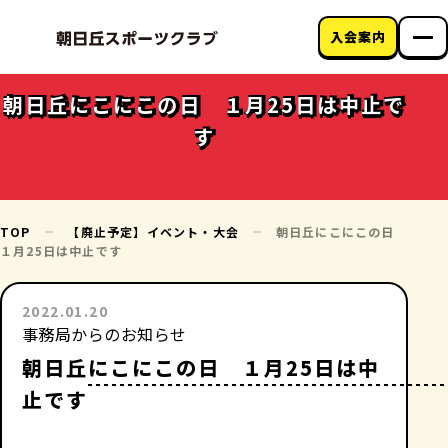
入会案内
朝日丘スポーツク
ラブについて
朝日丘にこにこの日 １月25日は中止で
教室のご案内
す
クラブニュース
アクセス
お問い合わせ
TOP
【廃止予定】イベント・大会
朝日丘にこにこの日
１月25日は中止です
2022.01.20
事務局からのお知らせ
朝日丘にこにこの日 １月25日は中
止です